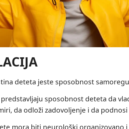
ACIJA
ština deteta jeste sposobnost samoregul
 predstavljaju sposobnost deteta da vla
iri, da odloži zadovoljenje i da podnos
dete mora biti neurološki organizovano 