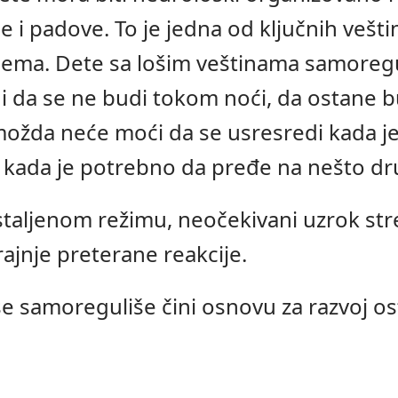
e i padove. To je jedna od ključnih veš
blema. Dete sa lošim veštinama samoregu
i da se ne budi tokom noći, da ostane b
možda neće moći da se usresredi kada je
a kada je potrebno da pređe na nešto dr
aljenom režimu, neočekivani uzrok stres
ajnje preterane reakcije.
 samoreguliše čini osnovu za razvoj ost