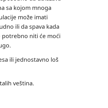
tina sa kojom mnoga
lacije može imati
udno ili da spava kada
 potrebno niti će moći
ugo.
a ili jednostavno loš
alih veština.