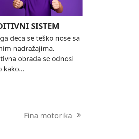
ITIVNI SISTEM
a deca se teško nose sa
nim nadražajima.
tivna obrada se odnosi
o kako…
Fina motorika
next
post: