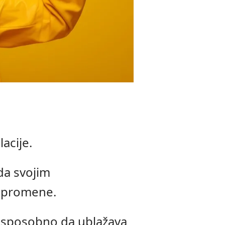
acije.
da svojim
i promene.
i sposobno da ublažava