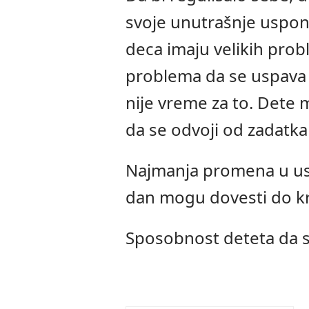
svoje unutrašnje uspon
deca imaju velikih pro
problema da se uspava 
nije vreme za to. Dete 
da se odvoji od zadatk
Najmanja promena u ust
dan mogu dovesti do kr
Sposobnost deteta da se