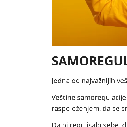
SAMOREGUL
Jedna od najvažnijih ve
Veštine samoregulacije
raspoloženjem, da se sm
Da bi regulisalo sebe, 