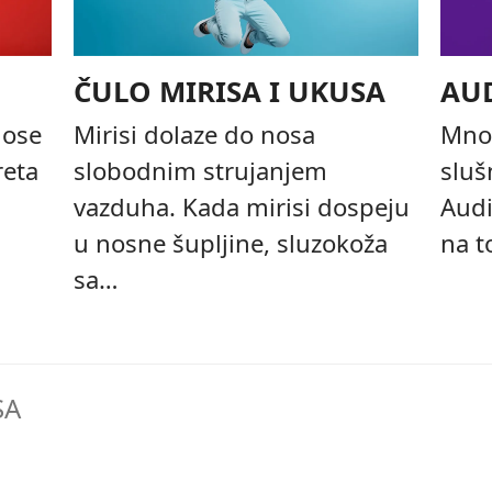
ČULO MIRISA I UKUSA
AUD
nose
Mirisi dolaze do nosa
Mnog
reta
slobodnim strujanjem
sluš
vazduha. Kada mirisi dospeju
Audi
u nosne šupljine, sluzokoža
na t
sa…
SA