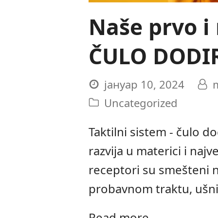
Naše prvo i 
ČULO DODI
јануар 10, 2024
Uncategorized
Taktilni sistem - čulo d
razvija u materici i najv
receptori su smešteni n
probavnom traktu, ušni
Read more