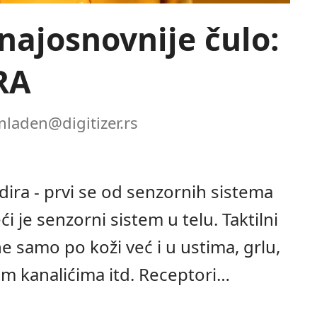
najosnovnije čulo:
RA
mladen@digitizer.rs
odira - prvi se od senzornih sistema
eći je senzorni sistem u telu. Taktilni
e samo po koži već i u ustima, grlu,
m kanalićima itd. Receptori…